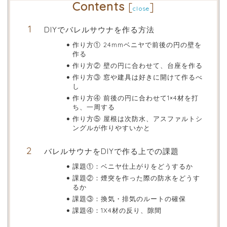
Contents
[
]
close
DIYでバレルサウナを作る方法
作り方① 24mmベニヤで前後の円の壁を
作る
作り方② 壁の円に合わせて、台座を作る
作り方③ 窓や建具は好きに開けて作るべ
し
作り方④ 前後の円に合わせて1×4材を打
ち、一周する
作り方⑤ 屋根は次防水、アスファルトシ
ングルが作りやすいかと
バレルサウナをDIYで作る上での課題
課題①：ベニヤ仕上がりをどうするか
課題②：煙突を作った際の防水をどうす
るか
課題③：換気・排気のルートの確保
課題④：1X4材の反り、隙間