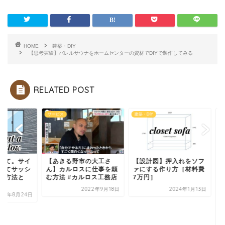
HOME
建築・DIY
【思考実験】バレルサウナをホームセンターの資材でDIYで製作してみる
RELATED POST
ビス
建築・DIY
建築・DIY
あきる野市の大工さ
【設計図】押入れをソフ
】カルロスに仕事を頼
ァにする作り方［材料費
方法 #カルロス工務店
7万円］
2022年9月18日
2024年1月13日
窓の新設について。
ディングを壊してサ
を正しく入れる方法
は...