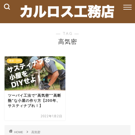
― TAG ―
高気密
建築・DIY
ツーバイ工法で"高気密""高断
熱"な小屋の作り方【200年、
サスティナブれ！】
2022年1月2日
HOME
高気密