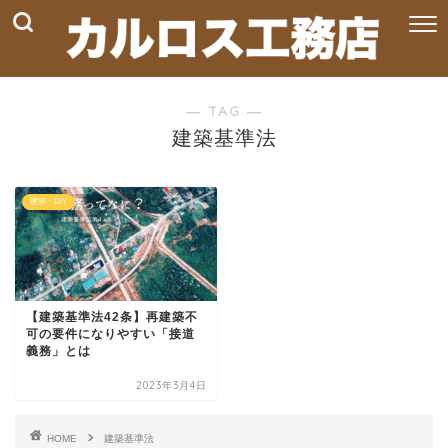
― TAG ―
建築基準法
建築・DIY
【建築基準法42条】再建築不
可の要件になりやすい「接道
義務」とは
2023年3月4日
HOME
建築基準法