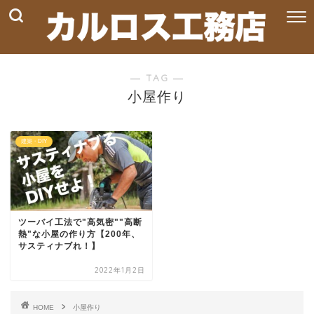
― TAG ―
小屋作り
建築・DIY
ツーバイ工法で"高気密""高断
熱"な小屋の作り方【200年、
サスティナブれ！】
2022年1月2日
HOME
小屋作り